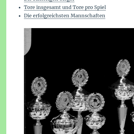
Tore insgesamt und Tore pro Spiel
Die erfolgreichsten Mannschaften